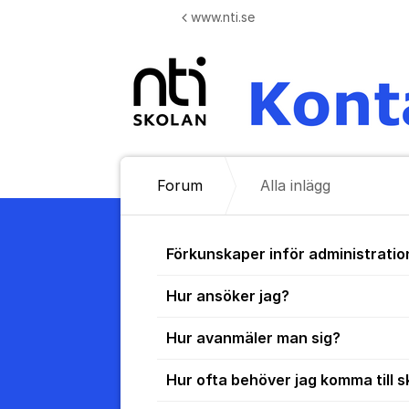
Hoppa till innehåll
www.nti.se
Forum
Alla inlägg
Alla inlägg
Förkunskaper inför administratio
Hur ansöker jag?
Hur avanmäler man sig?
Hur ofta behöver jag komma till s