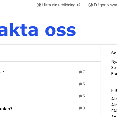
Hitta din utbildning
Frågor o sva
So
Ny
Sen
n 1
7
Fl
5
Fil
5
All
All
kolan?
3
FAQ