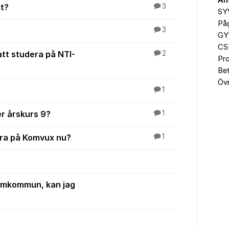
An
gt?
3
SY
På
3
GY
CS
tt studera på NTI-
2
Pr
Be
Övr
1
er årskurs 9?
1
dera på Komvux nu?
1
 hemkommun, kan jag