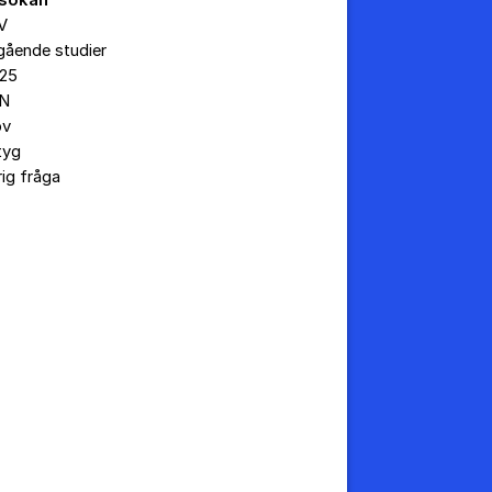
sökan
V
gående studier
25
N
ov
tyg
ig fråga