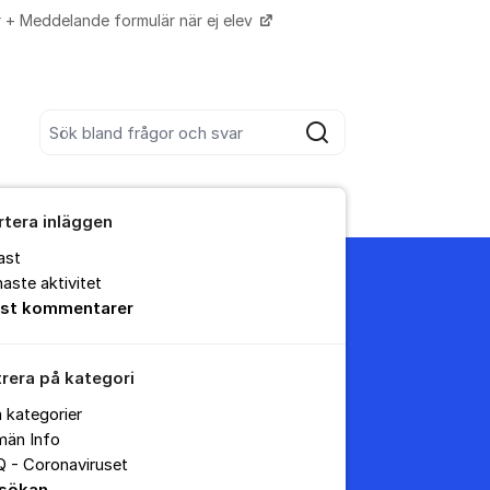
r + Meddelande formulär när ej elev
Fler supportlänkar
Sök bland alla inlägg
Sök
rtera inläggen
ast
aste aktivitet
est kommentarer
trera på kategori
a kategorier
män Info
 - Coronaviruset