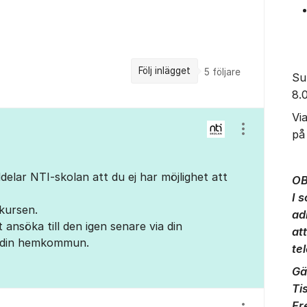
Följ inlägget
5
följare
Su
8.
Vi
på
Visa/dölj ins
elar NTI-skolan att du ej har möjlighet att
OB
I 
 kursen.
ad
 ansöka till den igen senare via din
at
i din hemkommun.
te
Gä
Ti
Fr