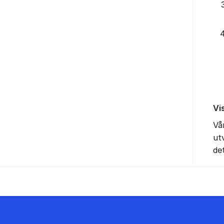
Vi
Vå
ut
de