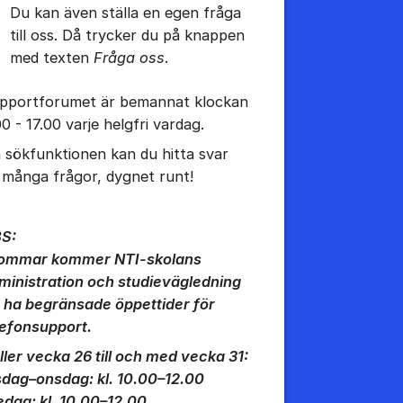
Du kan även ställa en egen fråga
till oss. Då trycker du på knappen
med texten
Fråga oss
.
pportforumet är bemannat klockan
00 - 17.00 varje helgfri vardag.
a sökfunktionen kan du hitta svar
 många frågor, dygnet runt!
tällningar för inlägg/kommentar
S:
sommar kommer NTI-skolans
ministration och studievägledning
t ha begränsade öppettider för
lefonsupport.
ller vecka 26 till och med vecka 31:
sdag–onsdag: kl. 10.00–12.00
edag: kl. 10.00–12.00