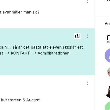
Visa/dölj ins
t avanmäler man sig?
Vi
Visa/dölj ins
s NTI så är det bästa att eleven skickar ett
t --> KONTAKT --> Administrationen
Visa/dölj ins
 kurstarten 6 Augusti.