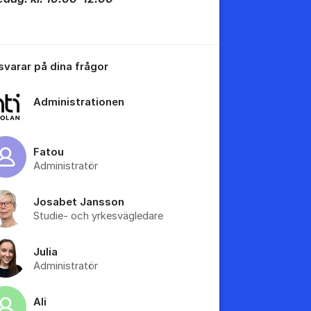
tällningar för inlägg/kommentar
 svarar på dina frågor
Administrationen
tällningar för inlägg/kommentar
Fatou
Administratör
Josabet Jansson
Studie- och yrkesvägledare
tällningar för inlägg/kommentar
Julia
Administratör
Ali