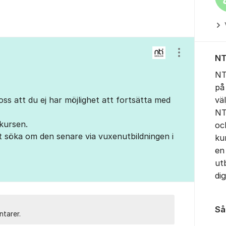
Visa/dölj ins
NT
NT
på
ss att du ej har möjlighet att fortsätta med
vä
NTI
 kursen.
och
t söka om den senare via vuxenutbildningen i
ku
en 
utb
dig
Så 
ntarer.