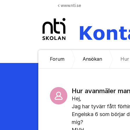
Hoppa till innehåll
www.nti.se
Forum
Ansökan
Hur
Hur avanmäler man
Hej,
Jag har tyvärr fått för
Engelska 6 som börjar d
mig?
MVH