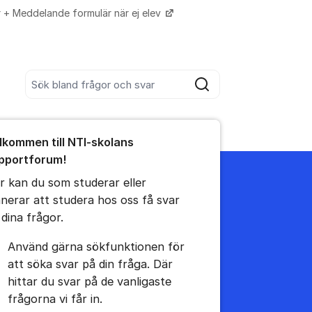
r + Meddelande formulär när ej elev
Fler supportlänkar
Sök bland alla inlägg
Sök
umet
lkommen till NTI-skolans
te kommentaren
pportforum!
r kan du som studerar eller
ällningar för inlägg/kommentar
anerar att studera hos oss få svar
 dina frågor.
Använd gärna sökfunktionen för
att söka svar på din fråga. Där
hittar du svar på de vanligaste
frågorna vi får in.