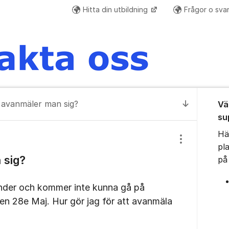
Hitta din utbildning
Frågor o sva
Om for
 avanmäler man sig?
Vä
Till senas
su
Hä
Visa/dölj inst
pl
 sig?
på
hinder och kommer inte kunna gå på
en 28e Maj. Hur gör jag för att avanmäla