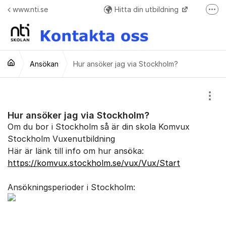
Hoppa till innehåll
www.nti.se
Hitta din utbildning
Fler
Frågor o svar + Meddelande formulär när ej elev
Ansökan
Hur ansöker jag via Stockholm?
Visa
Hur ansöker jag via Stockholm?
Om du bor i Stockholm så är din skola Komvux
Stockholm Vuxenutbildning
Här är länk till info om hur ansöka:
https://komvux.stockholm.se/vux/Vux/Start
Ansökningsperioder i Stockholm: