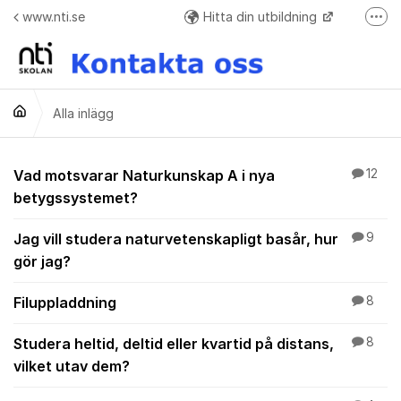
Hoppa till innehåll
www.nti.se
Hitta din utbildning
Fler
Frågor o svar + Meddelande formulär när ej elev
Alla inlägg
Alla inlägg
Vad motsvarar Naturkunskap A i nya
12
betygssystemet?
Jag vill studera naturvetenskapligt basår, hur
9
gör jag?
Filuppladdning
8
Studera heltid, deltid eller kvartid på distans,
8
vilket utav dem?