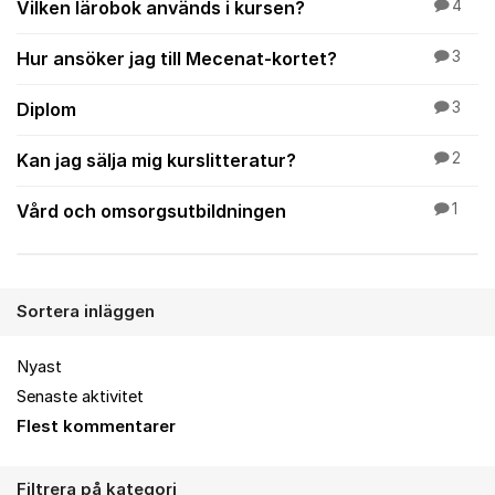
Vilken lärobok används i kursen?
4
Hur ansöker jag till Mecenat-kortet?
3
Diplom
3
Kan jag sälja mig kurslitteratur?
2
Vård och omsorgsutbildningen
1
Sortera inläggen
Nyast
Senaste aktivitet
Flest kommentarer
Filtrera på kategori