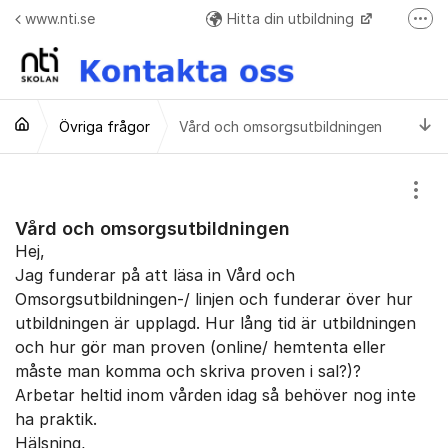
Hoppa till innehåll
www.nti.se
Hitta din utbildning
Fler
Frågor o svar + Meddelande formulär när ej elev
Ti
Övriga frågor
Vård och omsorgsutbildningen
Visa
Vård och omsorgsutbildningen
Hej,
Jag funderar på att läsa in Vård och
Omsorgsutbildningen-/ linjen och funderar över hur
utbildningen är upplagd. Hur lång tid är utbildningen
och hur gör man proven (online/ hemtenta eller
måste man komma och skriva proven i sal?)?
Arbetar heltid inom vården idag så behöver nog inte
ha praktik.
Hälsning,