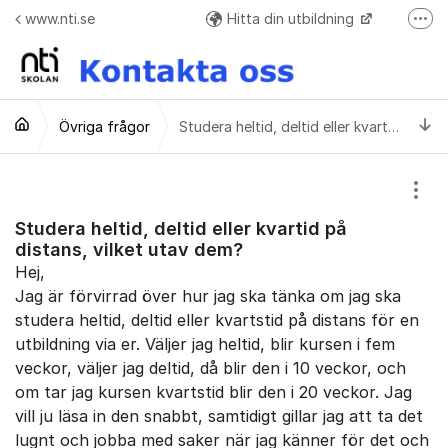
Hoppa till innehåll
www.nti.se
Hitta din utbildning
Fler
Frågor o svar + Meddelande formulär när ej elev
Ti
Övriga frågor
Studera heltid, deltid eller kvartid på distans, vilket utav dem?
Visa
Studera heltid, deltid eller kvartid på
distans, vilket utav dem?
Hej,
Jag är förvirrad över hur jag ska tänka om jag ska
studera heltid, deltid eller kvartstid på distans för en
utbildning via er. Väljer jag heltid, blir kursen i fem
veckor, väljer jag deltid, då blir den i 10 veckor, och
om tar jag kursen kvartstid blir den i 20 veckor. Jag
vill ju läsa in den snabbt, samtidigt gillar jag att ta det
lugnt och jobba med saker när jag känner för det och