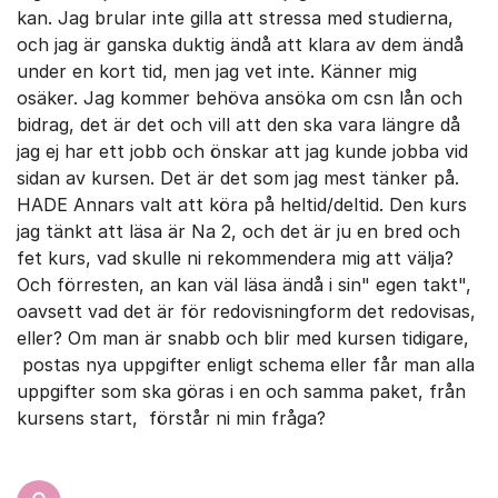
kan. Jag brular inte gilla att stressa med studierna,
och jag är ganska duktig ändå att klara av dem ändå
under en kort tid, men jag vet inte. Känner mig
osäker. Jag kommer behöva ansöka om csn lån och
bidrag, det är det och vill att den ska vara längre då
jag ej har ett jobb och önskar att jag kunde jobba vid
sidan av kursen. Det är det som jag mest tänker på.
HADE Annars valt att köra på heltid/deltid. Den kurs
jag tänkt att läsa är Na 2, och det är ju en bred och
fet kurs, vad skulle ni rekommendera mig att välja?
Och förresten, an kan väl läsa ändå i sin" egen takt",
oavsett vad det är för redovisningform det redovisas,
eller? Om man är snabb och blir med kursen tidigare,
postas nya uppgifter enligt schema eller får man alla
uppgifter som ska göras i en och samma paket, från
kursens start, förstår ni min fråga?