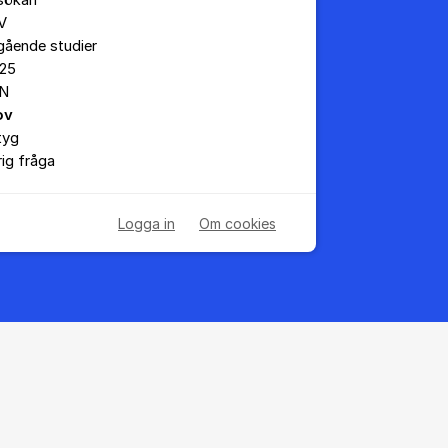
sökan
V
gående studier
25
N
ov
tyg
ig fråga
Logga in
Om cookies