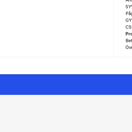
An
SY
På
GY
CS
Pr
Be
Övr