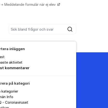
r + Meddelande formulär när ej elev
Fler supportlänkar
Sök bland alla inlägg
Sök
rtera inläggen
ast
aste aktivitet
est kommentarer
trera på kategori
a kategorier
män Info
 - Coronaviruset