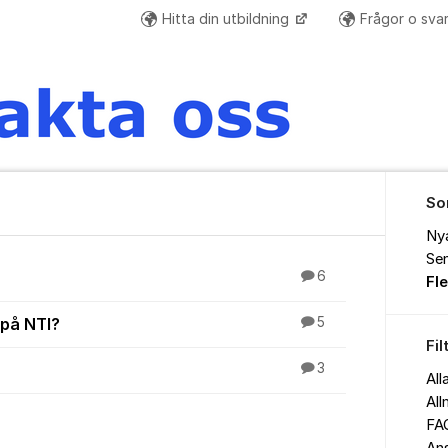
Hitta din utbildning
Frågor o sva
So
Ny
Sen
6
Fl
på NTI?
5
Fil
3
All
All
FAQ