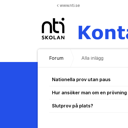
Hoppa till innehåll
www.nti.se
Forum
Alla inlägg
Alla inlägg
Nationella prov utan paus
Hur ansöker man om en prövning 
Slutprov på plats?