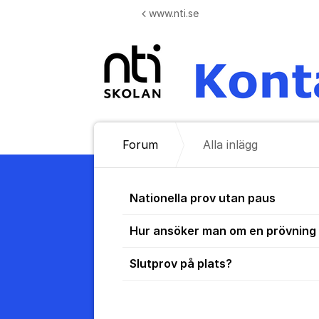
Hoppa till innehåll
www.nti.se
Forum
Alla inlägg
Alla inlägg
Nationella prov utan paus
Hur ansöker man om en prövning 
Slutprov på plats?