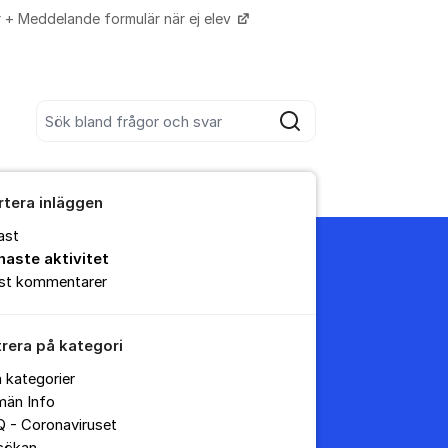
r + Meddelande formulär när ej elev
Fler supportlänkar
Sök bland alla inlägg
Sök
rtera inläggen
ast
naste aktivitet
est kommentarer
trera på kategori
a kategorier
män Info
 - Coronaviruset