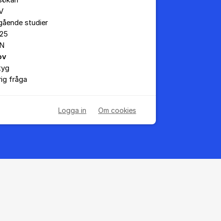
sökan
V
gående studier
25
N
ov
tyg
ig fråga
Logga in
Om cookies