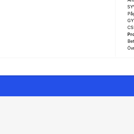
An
SY
På
GY
CS
Pr
Be
Övr