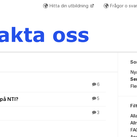
Hitta din utbildning
Frågor o sva
So
Ny
Se
6
Fl
på NTI?
5
Fil
3
All
All
FAQ