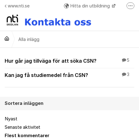
Hoppa till innehåll
www.nti.se
Hitta din utbildning
Fler
Frågor o svar + Meddelande formulär när ej elev
Alla inlägg
Alla inlägg
Hur går jag tillväga för att söka CSN?
5
Kan jag få studiemedel från CSN?
3
Sortera inläggen
Nyast
Senaste aktivitet
Flest kommentarer