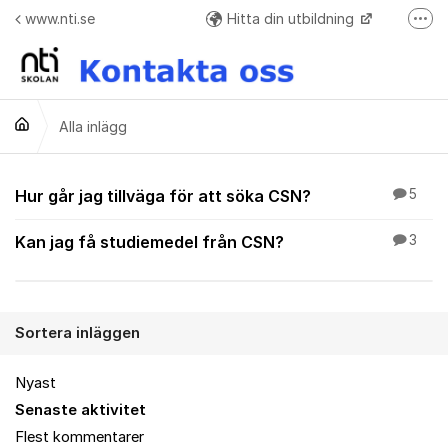
Hoppa till innehåll
www.nti.se
Hitta din utbildning
Fler
Frågor o svar + Meddelande formulär när ej elev
Alla inlägg
Alla inlägg
Hur går jag tillväga för att söka CSN?
5
Kan jag få studiemedel från CSN?
3
Sortera inläggen
Nyast
Senaste aktivitet
Flest kommentarer