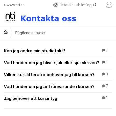
Hoppa till innehåll
www.nti.se
Hitta din utbildning
Fler
Frågor o svar + Meddelande formulär när ej elev
Pågående studier
Pågående studier
Kan jag ändra min studietakt?
1
Vad händer om jag blivit sjuk eller sjukskriven?
1
Vilken kurslitteratur behöver jag till kursen?
3
Vad händer om jag är frånvarande i kursen?
7
Jag behöver ett kursintyg
1