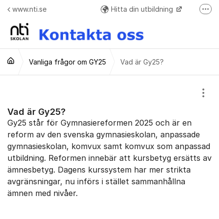
Hoppa till innehåll
www.nti.se
Hitta din utbildning
Fler
Frågor o svar + Meddelande formulär när ej elev
Vanliga frågor om GY25
Vad är Gy25?
Visa
Vad är Gy25?
Gy25 står för Gymnasiereformen 2025 och är en
reform av den svenska gymnasieskolan, anpassade
gymnasieskolan, komvux samt komvux som anpassad
utbildning. Reformen innebär att kursbetyg ersätts av
ämnesbetyg. Dagens kurssystem har mer strikta
avgränsningar, nu införs i stället sammanhållna
ämnen med nivåer.