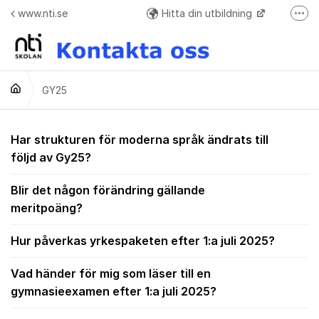
Hoppa till innehåll
www.nti.se
Hitta din utbildning
Fler
Frågor o svar + Meddelande formulär när ej elev
GY25
GY25
Har strukturen för moderna språk ändrats till
följd av Gy25?
Blir det någon förändring gällande
meritpoäng?
Hur påverkas yrkespaketen efter 1:a juli 2025?
Vad händer för mig som läser till en
gymnasieexamen efter 1:a juli 2025?