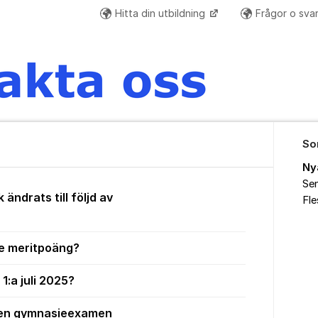
Hitta din utbildning
Frågor o sva
So
Ny
Sen
ändrats till följd av
Fl
de meritpoäng?
1:a juli 2025?
ll en gymnasieexamen