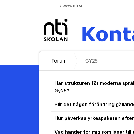
Hoppa till innehåll
www.nti.se
Forum
GY25
GY25
Har strukturen för moderna språk 
Gy25?
Blir det någon förändring gällan
Hur påverkas yrkespaketen efter 
Vad händer för mig som läser ti