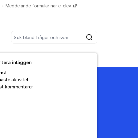
r + Meddelande formulär när ej elev
Fler supportlänkar
Sök bland alla inlägg
Sök
rtera inläggen
ast
aste aktivitet
est kommentarer