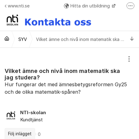
Hoppa till innehåll
www.nti.se
Hitta din utbildning
Fler
Frågor o svar + Meddelande formulär när ej elev
Ti
SYV
Vilket ämne och nivå inom matematik ska jag studera?
Visa
Vilket ämne och nivå inom matematik ska
jag studera?
Hur fungerar det med ämnesbetygsreformen Gy25
och de olika matematik-spåren?
NTI-skolan
Kundtjänst
Följ inlägget
0