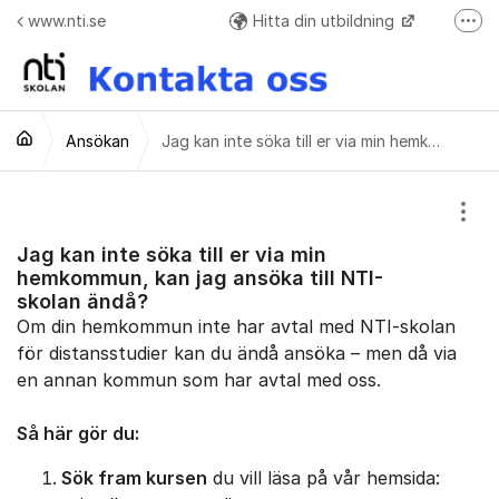
Hoppa till innehåll
www.nti.se
Hitta din utbildning
Fler
Frågor o svar + Meddelande formulär när ej elev
Ansökan
Jag kan inte söka till er via min hemkommun, kan jag ansöka till NTI-skolan ändå?
Visa
Jag kan inte söka till er via min
hemkommun, kan jag ansöka till NTI-
skolan ändå?
Om din hemkommun inte har avtal med NTI-skolan
för distansstudier kan du ändå ansöka – men då via
en annan kommun som har avtal med oss.
Så här gör du:
Sök fram kursen
du vill läsa på vår hemsida: