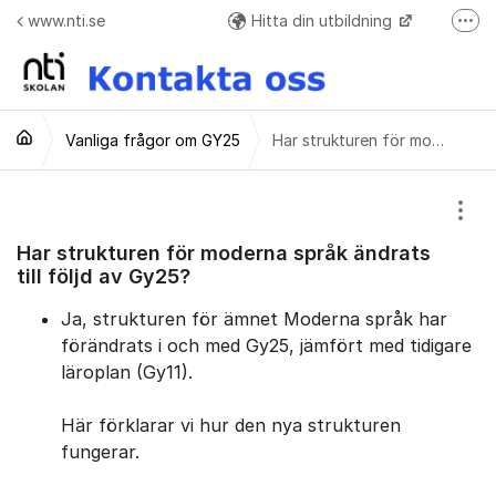
Hoppa till innehåll
www.nti.se
Hitta din utbildning
Fler
Frågor o svar + Meddelande formulär när ej elev
Vanliga frågor om GY25
Har strukturen för moderna språk ändrats till följd av Gy25?
Visa
Har strukturen för moderna språk ändrats
till följd av Gy25?
Ja, strukturen för ämnet Moderna språk har
förändrats i och med Gy25, jämfört med tidigare
läroplan (Gy11).
Här förklarar vi hur den nya strukturen
fungerar.