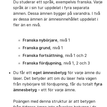
Du studerar ett språk, exempelvis franska. Varje
språk är i sin tur uppdelat i fyra separata
ämnen. Dessa ämnen bygger på varandra. I två
av dessa ämnen är ämnesinnehållet uppdelat i
fler än en nivå.
Franska nybörjare
, nivå 1
Franska grund
, nivå 1
Franska fortsättning
, nivå 1 och 2
Franska fördjupning
, nivå 1, 2 och 3
Du får ett
eget ämnesbetyg
för varje ämne du
läser. Det betyder att om du läser hela vägen
från nybörjare till fördjupning, får du totalt
fyra
ämnesbetyg
– ett för varje ämne.
Poängen med denna struktur är att betygen
från tidigare ämne inte påverkar betygen i de